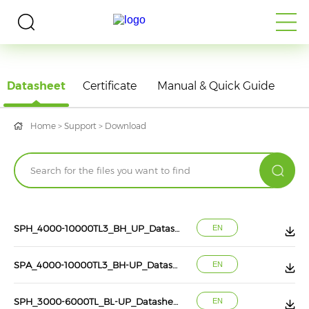
DOWNLOAD
Datasheet
Certificate
Manual & Quick Guide
Home
>
Support
>
Download
SPH_4000-10000TL3_BH_UP_Datasheet_202208
EN
SPA_4000-10000TL3_BH-UP_Datasheet_202208
EN
SPH_3000-6000TL_BL-UP_Datasheet_202303
EN