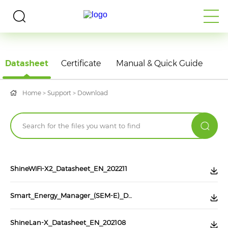
DOWNLOAD
Datasheet
Certificate
Manual & Quick Guide
Home
>
Support
>
Download
ShineWiFi-X2_Datasheet_EN_202211
Smart_Energy_Manager_(SEM-E)_Datasheet_EN_202108
ShineLan-X_Datasheet_EN_202108